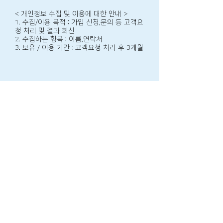
< 개인정보 수집 및 이용에 대한 안내 >
1. 수집/이용 목적 : 가입 신청,문의 등 고객요
청 처리 및 결과 회신
2. 수집하는 항목 : 이름,연락처
3. 보유 / 이용 기간 : 고객요청 처리 후 3개월
웅진 프리드라이프
서울 동부사업단 강남 논현점
사업자명: 에스제이글로벌
​사업자번호:
824-50-00639
​통신판매업 신고번호: 2023-서울강남-03990호
주소: 서울시 강남구 도산대로 30길 56
​대표자: 송승재